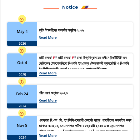
Notice
কৃতি শিক্ষার্থীদের সংবর্ধনা অনুষ্ঠান ২০২৬
May 4
Read More
2026
ভর্তি চলছে!
ভর্তি চলছে!
ঢাকা বিশ্ববিদ্যালয়ের অধীনে ইন্সটিটিউট অব
Oct 4
মেডিকেল টেকনোলজিতে বিএসসি ইন হেল্থ টেকনোলজী ল্যাবরেটরি ও বিএসসি
ইন ফিজিওথেরাপি কোর্সে ২০২৫-২০২৬ সেশনে ভর্তি চলছে…
Read More
2025
নবীন বরণ অনুষ্ঠান ২০২৩
Feb 24
Read More
2024
এতদ্বারা বি.এস-সি. ইন ফিজিওথেরাপী কোর্সের ছাত্র-ছাত্রীদের অবগতির জন্য
Nov 5
জানানো যাচ্ছে যে, ১ম পেশাগত পরীক্ষা ফেব্রুয়ারী ২০২৪ এবং ২য় পেশাগত
পরীক্ষা আগষ্ট ২০২৩ (অনুষ্ঠিত নভেম্বর ২০২৪) এর ঢাকা বিশ্ববিদ্যালয় ফরম
Read More
ফিলাপ ০৪/১১/২০২৪ইং হতে ১১/১১/২০২৪ইং তারিখ পর্যন্ত।
2024