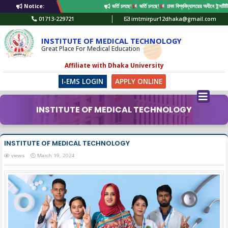
Notice:
ভর্তি চলছে!
ভর্তি চলছে!
ঢাকা বিশ্ববিদ্যালয়ের অধীনে ইন্সট
01713-229721
imtmirpur12dhaka@gmail.com
INSTITUTE OF MEDICAL TECHNOLOGY
Great Place For Medical Education
Affiliate with Dhaka University
I-EMS LOGIN
APPLY ONLINE
INSTITUTE OF MEDICAL TECHNOLOGY
INSTITUTE OF MEDICAL TECHNOLOGY
views
March 19, 2024