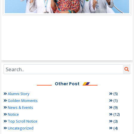
Other Post
(5)
Alumni Story
(1)
Golden Moments
(9)
News & Events
(12)
Notice
(3)
Top Scroll Notice
(4)
Uncategorized