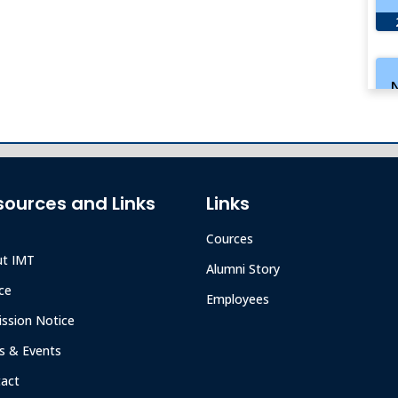
O
sources and Links
Links
Cources
ut IMT
Alumni Story
S
ce
Employees
ssion Notice
 & Events
act
M