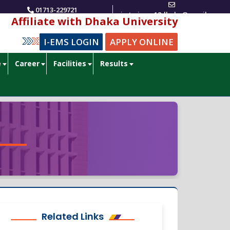
সটিটিউট অব মেডিকেল টেকনোলজিতে বিএসসি ইন হেল্থ টেকনোলজী ল্যাবরেটরি ও বিএসসি ইন ফিজিওথেরাপি কোর্স
01713-229721
imtmirpur12dhaka@gmail.com
Affiliate with Dhaka University
I-EMS LOGIN
APPLY ONLINE
e
Career
Facilities
Results
Related Links