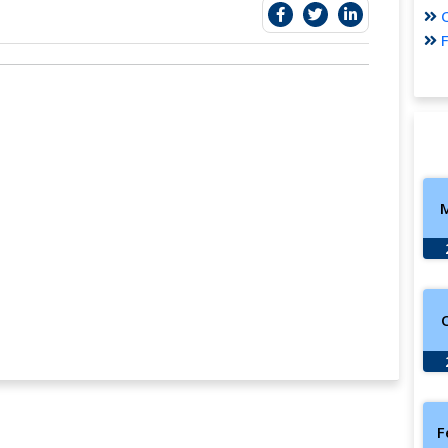
O
F
F