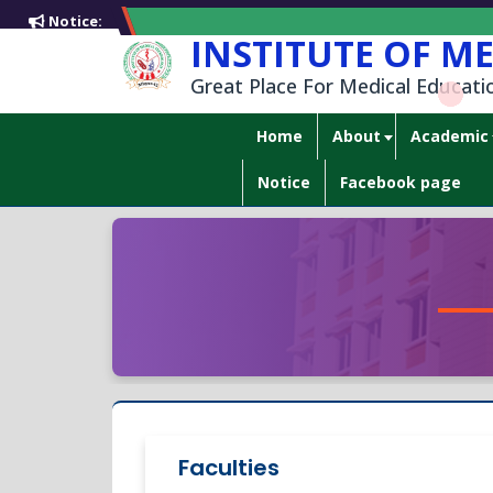
Notice:
INSTITUTE OF M
Great Place For Medical Educati
Home
About
Academic
Notice
Facebook page
Faculties