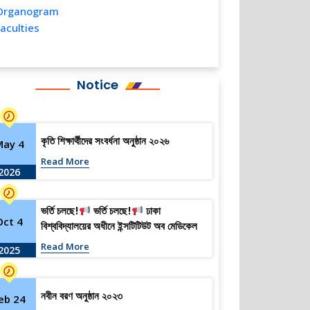
rganogram
aculties
Notice
কৃতি শিক্ষার্থীদের সংবর্ধনা অনুষ্ঠান ২০২৬
May 4
Read More
2026
ভর্তি চলছে!
ভর্তি চলছে!
ঢাকা
Oct 4
বিশ্ববিদ্যালয়ের অধীনে ইন্সটিটিউট অব মেডিকেল
টেকনোলজিতে বিএসসি ইন হেল্থ টেকনোলজী
Read More
2025
ল্যাবরেটরি ও বিএসসি ইন ফিজিওথেরাপি কোর্সে
২০২৫-২০২৬ সেশনে ভর্তি চলছে…
নবীন বরণ অনুষ্ঠান ২০২৩
eb 24