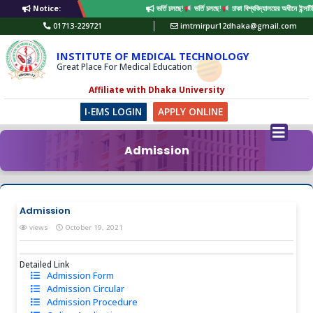
Notice:
ভর্তি চলছে!
ভর্তি চলছে!
ঢাকা বিশ্ববিদ্যালয়ের অধীনে ইন্স
01713-229721
imtmirpur12dhaka@gmail.com
INSTITUTE OF MEDICAL TECHNOLOGY
Great Place For Medical Education
Affiliate with Dhaka University
I-EMS LOGIN
APPLY ONLINE
Admission
Admission
views
October 19, 2021
Detailed Link
Admission Form
Admission Circular
Admission Procedure