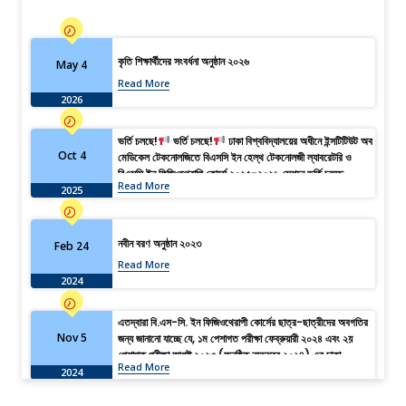
কৃতি শিক্ষার্থীদের সংবর্ধনা অনুষ্ঠান ২০২৬
May 4
Read More
2026
ভর্তি চলছে!
ভর্তি চলছে!
ঢাকা বিশ্ববিদ্যালয়ের অধীনে ইন্সটিটিউট অব
Oct 4
মেডিকেল টেকনোলজিতে বিএসসি ইন হেল্থ টেকনোলজী ল্যাবরেটরি ও
বিএসসি ইন ফিজিওথেরাপি কোর্সে ২০২৫-২০২৬ সেশনে ভর্তি চলছে…
Read More
2025
নবীন বরণ অনুষ্ঠান ২০২৩
Feb 24
Read More
2024
এতদ্বারা বি.এস-সি. ইন ফিজিওথেরাপী কোর্সের ছাত্র-ছাত্রীদের অবগতির
Nov 5
জন্য জানানো যাচ্ছে যে, ১ম পেশাগত পরীক্ষা ফেব্রুয়ারী ২০২৪ এবং ২য়
পেশাগত পরীক্ষা আগষ্ট ২০২৩ (অনুষ্ঠিত নভেম্বর ২০২৪) এর ঢাকা
Read More
বিশ্ববিদ্যালয় ফরম ফিলাপ ০৪/১১/২০২৪ইং হতে ১১/১১/২০২৪ইং তারিখ
2024
পর্যন্ত।