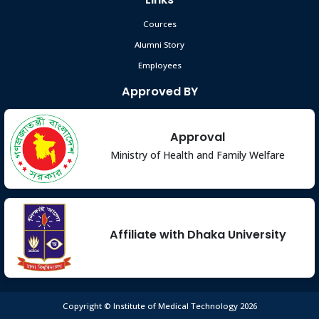
2024
Cources
Alumni Story
কৃতি শিক্ষার্থীদের সংবর্ধনা অনুষ্ঠান ২০২৬
May 4
Employees
Read More
2026
Approved BY
ভর্তি চলছে!📢 ভর্তি চলছে!📢 ঢাকা বিশ্ববিদ্যালয়ের অধীনে ইন্সটিটিউট অব
Oct 4
মেডিকেল টেকনোলজিতে বিএসসি ইন হেল্থ টেকনোলজী ল্যাবরেটরি ও বিএসসি
Approval
ইন ফিজিওথেরাপি কোর্সে ২০২৫-২০২৬ সেশনে ভর্তি চলছে…
Read More
Ministry of Health and Family Welfare
2025
নবীন বরণ অনুষ্ঠান ২০২৩
Feb 24
Read More
2024
Affiliate with Dhaka University
Copyright © Institute of Medical Technology 2026