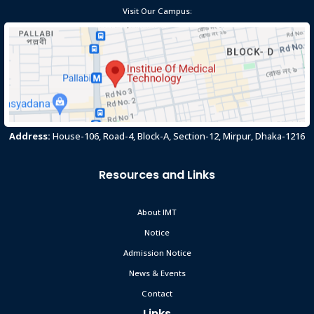
বি.এসসি ইন হেলথ টেকনোলজী (ল্যাবরেটরী) পার্ট-১, ২ ও ৩ কোর্সের পরীক্ষা
Visit Our Campus:
Sep 29
জানুয়ারি-২০২১ এর ফরমপূরণ ও ফিস জমা দেওয়া প্রসংগে।
Read More
2024
test notice
May 25
Read More
2024
Address:
House-106, Road-4, Block-A, Section-12, Mirpur, Dhaka-1216
INSTITUTE OF MEDICAL TECHNOLOGY
Feb 24
Resources and Links
Read More
2024
About IMT
২১ শে ফেব্রুয়ারী আন্তর্জাতিক মাতৃভাষা দিবস
Feb 24
Notice
Read More
Admission Notice
2024
News & Events
Contact
কৃতি শিক্ষার্থীদের সংবর্ধনা অনুষ্ঠান ২০২৩
Feb 24
Links
Read More