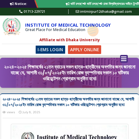
Notice:
ভর্তি চলছে!📢 ভর্তি চলছে!📢 ঢাকা বিশ্ববিদ্যালয়ের অধীনে ইন্
01713-229721
imtmirpur12dhaka@gmail.com
INSTITUTE OF MEDICAL TECHNOLOGY
Great Place For Medical Education
Affiliate with Dhaka University
I-EMS LOGIN
APPLY ONLINE
২০২৪-২০২৫ শিক্ষাবর্ষের ২১তম ব্যাচের সকল ছাত্র-ছাত্রীদের অবগতির জন্য জানানো
যাচ্ছে যে, আগামী ৩১/০৭/২০২৫ইং তারিখ রোজ বৃহস্পতিবার সকাল ১০ ঘটিকায়
ওরিয়েন্টেশন প্রোগ্রাম অনুষ্ঠিত হবে।
২০২৪-২০২৫ শিক্ষাবর্ষের ২১তম ব্যাচের সকল ছাত্র-ছাত্রীদের অবগতির জন্য জানানো যাচ্ছে যে, আগামী
৩১/০৭/২০২৫ইং তারিখ রোজ বৃহস্পতিবার সকাল ১০ ঘটিকায় ওরিয়েন্টেশন প্রোগ্রাম অনুষ্ঠিত হবে।
views
July 8, 2025