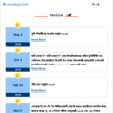
(4)
Uncategorized
Notice
কৃতি শিক্ষার্থীদের সংবর্ধনা অনুষ্ঠান ২০২৬
May 4
Read More
2026
ভর্তি চলছে!
ভর্তি চলছে!
ঢাকা বিশ্ববিদ্যালয়ের অধীনে ইন্সটিটিউট অব
Oct 4
মেডিকেল টেকনোলজিতে বিএসসি ইন হেল্থ টেকনোলজী ল্যাবরেটরি ও বিএসসি
ইন ফিজিওথেরাপি কোর্সে ২০২৫-২০২৬ সেশনে ভর্তি চলছে…
Read More
2025
নবীন বরণ অনুষ্ঠান ২০২৩
Feb 24
Read More
2024
এতদ্বারা বি.এস-সি. ইন ফিজিওথেরাপী কোর্সের ছাত্র-ছাত্রীদের অবগতির জন্য
Nov 5
জানানো যাচ্ছে যে, ১ম পেশাগত পরীক্ষা ফেব্রুয়ারী ২০২৪ এবং ২য় পেশাগত