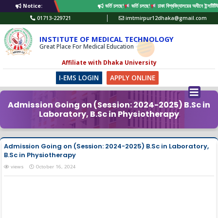
Notice:
ভর্তি চলছে!
ভর্তি চলছে!
ঢাকা বিশ্ববিদ্যালয়ের অধীনে ইন্সট
01713-229721
imtmirpur12dhaka@gmail.com
INSTITUTE OF MEDICAL TECHNOLOGY
Great Place For Medical Education
Affiliate with Dhaka University
I-EMS LOGIN
APPLY ONLINE
Admission Going on (Session: 2024-2025) B.Sc in
Laboratory, B.Sc in Physiotherapy
Admission Going on (Session: 2024-2025) B.Sc in Laboratory,
B.Sc in Physiotherapy
views
October 16, 2024