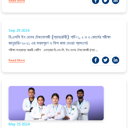
Read More
Sep 29
2024
বি.এসসি ইন হেলথ টেকনোলজী (ল্যাবরেটরী) পার্ট-১, ২ ও ৩ কোর্সের পরীক্ষা
জানুয়ারি-২০২১ এর ফরমপূরণ ও ফিস জমা দেওয়া প্রসংগে।
পরীক্ষা সংক্রান্ত জরুরী নোটিশ এতদ্বারা বি.এস-সি. ইন হেলথ টেকনোলজী (ল্যা ...
Read More
May 25
2024